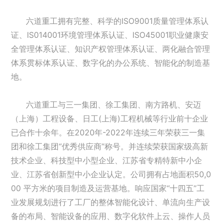
六道重工拥有完整、科学的ISO9001质量管理体系认
证、IS014001环境管理体系认证、ISO45001职业健康安
全管理体系认证、知识产权管理体系认证、两化融合管理
体系贯标体系认证、数字化的办公系统、智能化的制造基
地。
六道重工与三一集团、徐工集团、南方路机、安迈
（上海）工程设备、日工(上海)工程机械等行业前十企业
已合作十余年。在2020年-2022年连续三年荣获三一集
团和徐工集团“优秀供应商”称号。并连续荣获国家级高新
技术企业、科技型中小型企业、江苏省专精特新中小企
业、江苏省创新型中小企业认定。公司拥有占地面积50,0
00 平方米的项目制造及运营基地。响应国家“十四五”工
业发展规划进行了工厂的整体智能化设计、单流向生产设
备的布局、智能设备的应用、数字化软件上云、操作人员